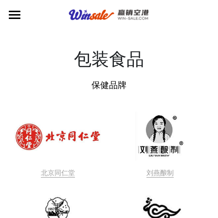
品牌库首页
包装食品
时尚服饰
包装食品
腕表
保健品牌
珠宝
独立
家居用品
饼类
时尚
集成
荟萃
肉制
出行用品
精品
服装
钻石
一线
甜食
日用
工艺品
生活享乐
包袋
饰品
黄金
轻奢
正装
保健
文创文具
便利
鞋履
奢华
餐厅美食
香化
北京同仁堂
刘燕酿制
眼镜
珍珠
休闲
配饰
集成
家居
旅行必备
大众
商务
数码
独立
咖啡茶饮
中餐
银
运动
独立
其它
药妆
休闲
旅行箱
儿童
集成
独立
西餐
正餐
特色小吃
咖啡