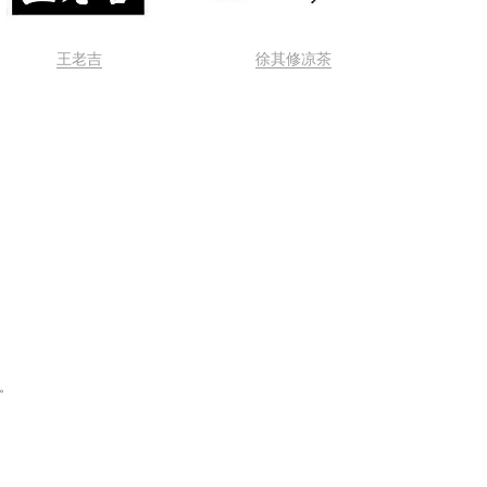
王老吉
徐其修凉茶
。