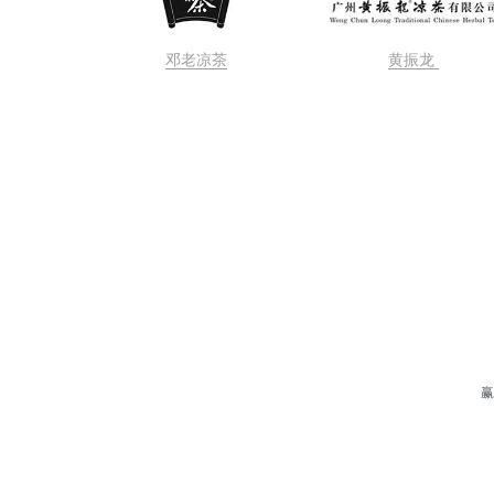
邓老凉茶
黄振龙 
赢