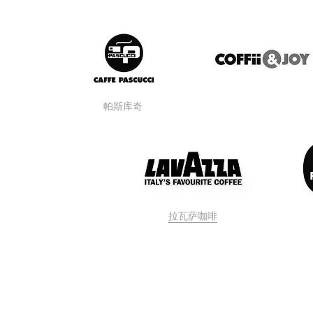
帕斯库奇 
拉瓦萨咖啡