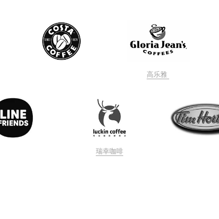
高乐雅 
瑞幸咖啡