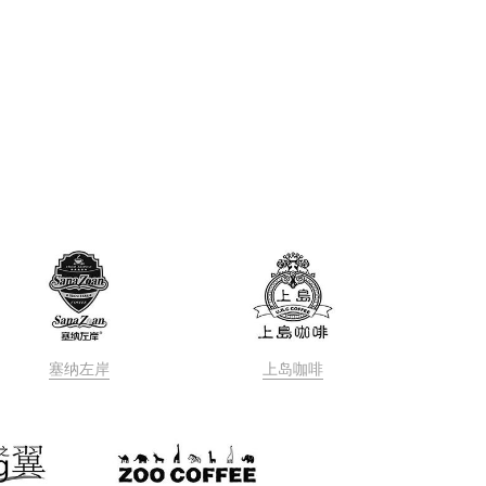
塞纳左岸
上岛咖啡