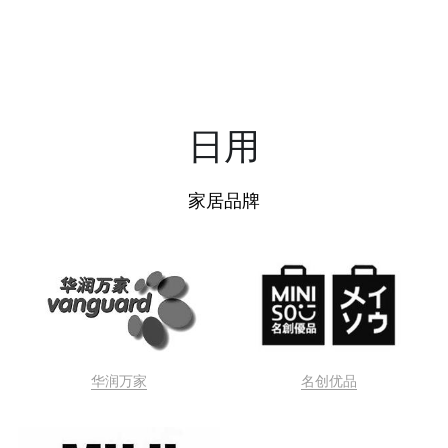
户外
集成
运动
用品
科教
集成
玩具
亚洲餐
简餐
正餐
奶茶
蛋糕甜品
机场商业规划
国风丝绸
母婴
图书
快餐
简餐
正餐
果汁
面包饼食
居家
快餐
简餐
凉茶
提供技术支持
雪糕冰沙
日用
童装
甜食饮品
家居品牌
地方美食
华润万家
名创优品