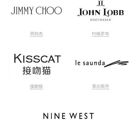
周仰杰
约翰罗布
接吻猫
莱尔斯丹