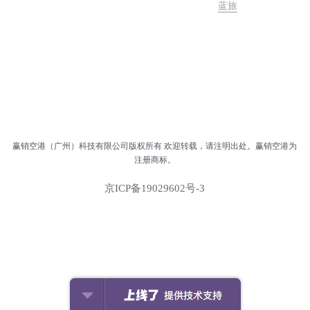
蓝旅
户外
集成
运动
用品
科教
集成
玩具
亚洲餐
简餐
正餐
奶茶
蛋糕甜品
机场商业规划
国风丝绸
母婴
图书
快餐
简餐
正餐
果汁
面包饼食
居家
快餐
简餐
凉茶
提供技术支持
雪糕冰沙
童装
甜食饮品
赢销空港（广州）科技有限公司版权所有 欢迎转载，请注明出处。赢销空港为
地方美食
注册商标。
京ICP备19029602号-3