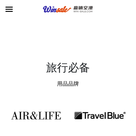
品牌库首页
时尚服饰
包装食品
腕表
珠宝
独立
家居用品
饼类
旅行必备
时尚
集成
荟萃
肉制
出行用品
精品
用品品牌
服装
钻石
一线
甜食
日用
工艺品
生活享乐
包袋
饰品
黄金
轻奢
正装
保健
文创文具
便利
鞋履
奢华
餐厅美食
香化
眼镜
珍珠
休闲
配饰
集成
家居
旅行必备
大众
商务
数码
独立
咖啡茶饮
中餐
银
运动
独立
其它
药妆
休闲
旅行箱
儿童
集成
独立
西餐
正餐
特色小吃
咖啡